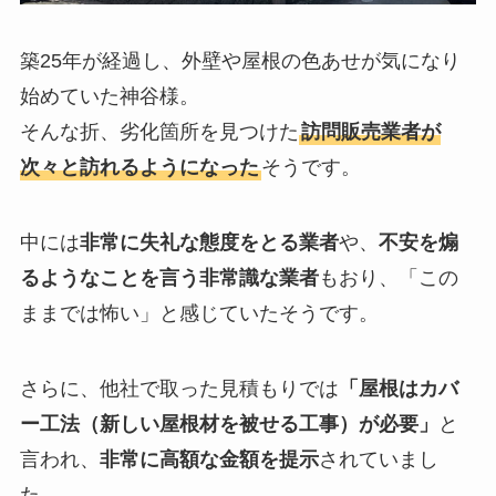
築25年が経過し、外壁や屋根の色あせが気になり
始めていた神谷様。
そんな折、劣化箇所を見つけた
訪問販売業者が
次々と訪れるようになった
そうです。
中には
非常に失礼な態度をとる業者
や、
不安を煽
るようなことを言う非常識な業者
もおり、「この
ままでは怖い」と感じていたそうです。
さらに、他社で取った見積もりでは
「屋根はカバ
ー工法（新しい屋根材を被せる工事）が必要」
と
言われ、
非常に高額な金額を提示
されていまし
た。